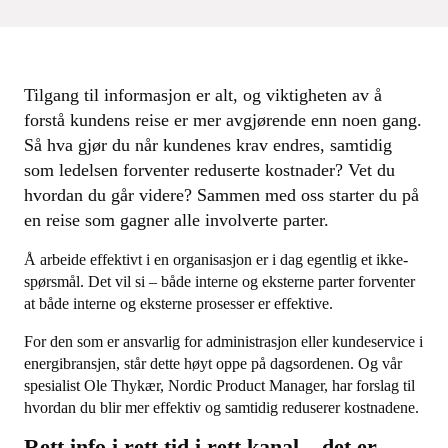
Tilgang til informasjon er alt, og viktigheten av å
forstå kundens reise er mer avgjørende enn noen gang.
Så hva gjør du når kundenes krav endres, samtidig
som ledelsen forventer reduserte kostnader? Vet du
hvordan du går videre? Sammen med oss starter du på
en reise som gagner alle involverte parter.
Å arbeide effektivt i en organisasjon er i dag egentlig et ikke-
spørsmål. Det vil si – både interne og eksterne parter forventer
at både interne og eksterne prosesser er effektive.
For den som er ansvarlig for administrasjon eller kundeservice i
energibransjen, står dette høyt oppe på dagsordenen. Og vår
spesialist Ole Thykær, Nordic Product Manager, har forslag til
hvordan du blir mer effektiv og samtidig reduserer kostnadene.
Rett info i rett tid i rett kanal – det er