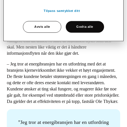
– som er et av de viktigste, sier Ole.
Tilpass samtykket ditt
Uinteresserte kunder med ikke-uttalte
krav til effektivitet
Avvis alle
Godta alle
Aktørene i energibransjen har en hovedoppgave som er
viktigere enn alt annet: Å sikre at strømmen flyter som den
skal. Men nesten like viktig er det å håndtere
informasjonsflyten når den ikke gjør det.
– Jeg tror at energibransjen har en utfordring med det at
bransjens kjernevirksomhet ikke vekker et høyt engasjement.
De fleste kundene betaler strømregningen en gang i måneden,
og dette er ofte deres eneste kontakt med leverandøren.
Kundene ønsker at ting skal fungere, og reagerer ikke før noe
går galt, for eksempel ved strømbrudd eller store prisforskjeller.
Da gjelder det at effektiviteten er på topp, fastslår Ole Thykær.
Jeg tror at energibransjen har en utfordring