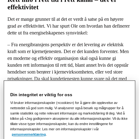
effektivitet
Det er mange grunner til at det er verdt å satse på en høyere
grad av effektivitet. Vi har spurt Ole om hvordan han definerer
dette ut fra energiselskapenes synsvinkel:
– Fra energibransjens perspektiv er det levering av elektrisk
kraft som er kjernetjenesten. Det er det kunden forventer. Men
en moderne og effektiv organisasjon skal også kunne gi
kunden rett informasjon til rett tid, blant annet hvis det oppstår
hendelser som berører i kjernevirksomheten, eller ved store
prisøkninger. Da skal kundetjenesten kunne svare på det med
det samme, mener Ole Thykær. Det første han ser på hos en
organisasjon – for å bestemme graden av effektivitet – er
Din integritet er viktig for oss
digitaliseringsnivået.
Vi bruker informasjonskapsler («cookies») for å gjøre din opplevelse av
nettstedet så god som mulig. Vi analyserer også besøk og målgrupper for å
– Jo mer papirbasert og manuelt arbeid, desto mer ineffektiv er
samle statistikk og rette relevant informasjon og markedsføring til deg. Ved å
organisasjonen. Jo mer digitalisert og tilgjengelig
klikke på «Jeg godkjenner» aksepterer du alle informasjonskapsler. Vil du ikke
informasjonen er, desto mer effektiv er den. Med tydeligere
tillate visse typer informasjonskapsler, kan du endre innstillingene for
informasjonskapsler. Les mer om informasjonskapsler i vår
kommunikasjon unngår du en overbelastet kundetjeneste. Dette
personvernerklæring
.
kan gjøres gjennom flere kontaktpunkter, blant annet fakturaer