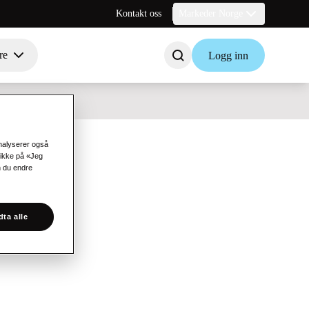
Kontakt oss
Markeder Norge
re
Logg inn
analyserer også
likke på «Jeg
n du endre
ta alle