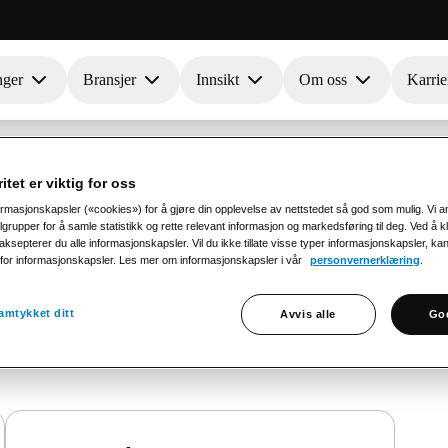
nger
Bransjer
Innsikt
Om oss
Karrie
itet er viktig for oss
ormasjonskapsler («cookies») for å gjøre din opplevelse av nettstedet så god som mulig. Vi 
rupper for å samle statistikk og rette relevant informasjon og markedsføring til deg. Ved å k
ksepterer du alle informasjonskapsler. Vil du ikke tillate visse typer informasjonskapsler, ka
e for informasjonskapsler. Les mer om informasjonskapsler i vår
personvernerklæring
.
amtykket ditt
Avvis alle
God