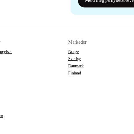
Meld meg på nyhetsbreve
r
Markeder
ingelser
Norge
Sverige
Danmark
Finland
em