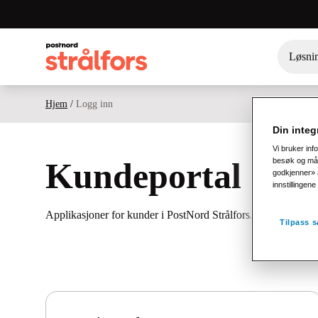
Løsni
Hjem
/
Logg inn
Din integr
Vi bruker inf
besøk og målg
Kundeportal
godkjenner» a
innstillingen
Applikasjoner for kunder i PostNord Strålfors.
Tilpass s