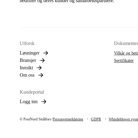
bedrifter og deres kunder og samarbeidspartnere.
Utforsk
Dokumente
Løsninger
Vilkår og bet
Bransjer
Sertifikater
Innsikt
Om oss
Kundeportal
Logg inn
·
·
·
© PostNord Strålfors
Personvernerklæring
GDPR
Whistleblower syst