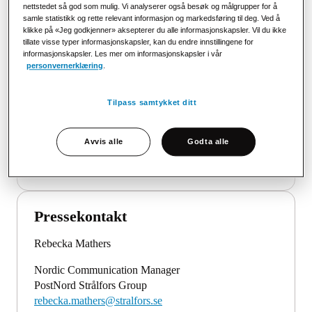
nettstedet så god som mulig. Vi analyserer også besøk og målgrupper for å
samle statistikk og rette relevant informasjon og markedsføring til deg. Ved å
customer.service@stralfors.no
klikke på «Jeg godkjenner» aksepterer du alle informasjonskapsler. Vil du ikke
tillate visse typer informasjonskapsler, kan du endre innstillingene for
Åpningstider
informasjonskapsler. Les mer om informasjonskapsler i vår
Mandag - fredag: 8:00-16:00
personvernerklæring
.
Tilpass samtykket ditt
Salg
Avvis alle
Godta alle
info@stralfors.no
Pressekontakt
Rebecka Mathers
Nordic Communication Manager
PostNord Strålfors Group
rebecka.mathers@stralfors.se