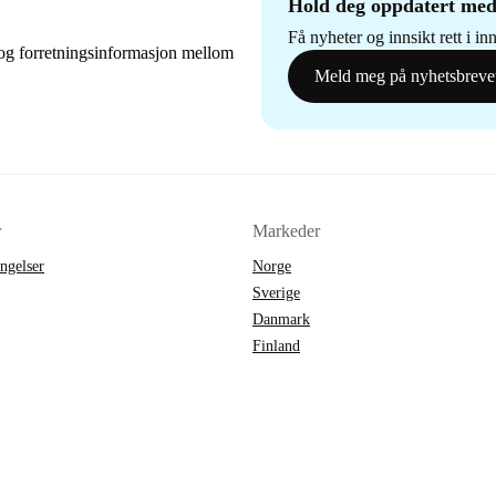
Hold deg oppdatert med
Få nyheter og innsikt rett i i
og forretningsinformasjon mellom
Meld meg på nyhetsbreve
r
Markeder
ingelser
Norge
Sverige
Danmark
Finland