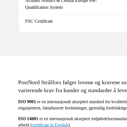
Achilles Nordics & Central Europe Pre-
Qualification System
FSC Certificate
PostNord Strålfors følger lovene og kravene s
varierende krav fra kunder og standarder å leve 
ISO 9001
er en internasjonalt akseptert standard for kvalite
engasjement, faktabaserte beslutninger, gjensidig fordelaktige
ISO 14001
er en internasjonalt akseptert miljøledelsesstandar
arbeid (
certificate in English
).