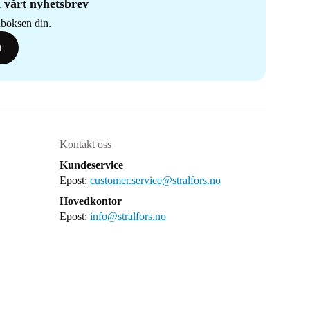
 vårt nyhetsbrev
nnboksen din.
t
Kontakt oss
Kundeservice
Epost:
customer.service@stralfors.no
Hovedkontor
Epost:
info@stralfors.no