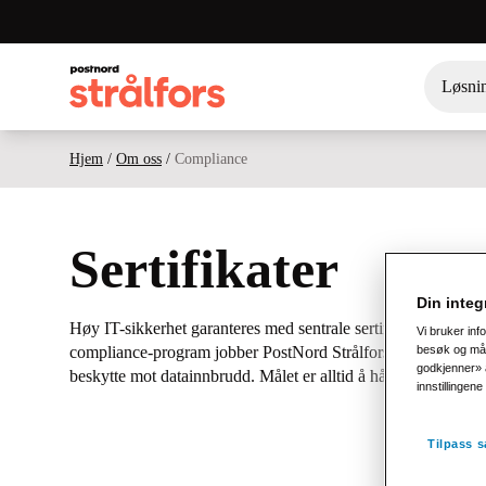
Løsni
Hjem
/
Om oss
/
Compliance
Sertifikater
Din integr
Høy IT-sikkerhet garanteres med sentrale sertifikater. Gjenno
Vi bruker inf
compliance-program jobber PostNord Strålfors kontinuerlig 
besøk og målg
godkjenner» a
beskytte mot datainnbrudd. Målet er alltid å håndtere kundedat
innstillingen
Tilpass s