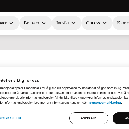
nger
Bransjer
Innsikt
Om oss
Karrie
itet er viktig for oss
m et sterkt sikkerhets- og
ormasjonskapsler («cookies») for å gjøre din opplevelse av nettstedet så god som mulig. Vi 
med informasjonssikkerhet for å
rupper for å samle statistikk og rette relevant informasjon og markedsføring til deg. Ved å k
ksepterer du alle informasjonskapsler. Vil du ikke tillate visse typer informasjonskapsler, ka
a riktig og sikkert.
e for informasjonskapsler. Les mer om informasjonskapsler i vår
personvernerklæring
.
amtykket ditt
Avvis alle
God