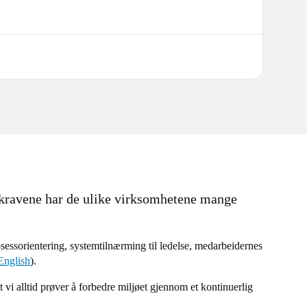
skravene har de ulike virksomhetene mange
osessorientering, systemtilnærming til ledelse, medarbeidernes
 English
).
at vi alltid prøver å forbedre miljøet gjennom et kontinuerlig