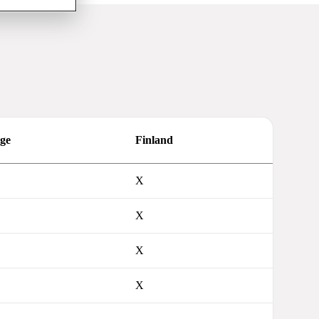
ge
Finland
X
X
X
X