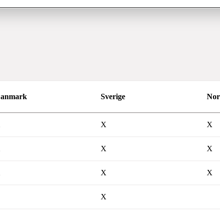
anmark
Sverige
Nor
X
X
X
X
X
X
X
X
X
X