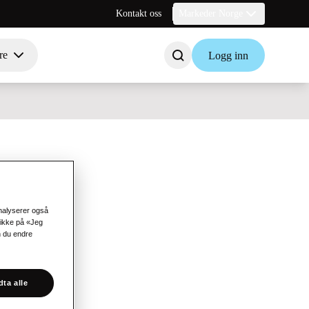
Kontakt oss
Markeder Norge
re
Logg inn
analyserer også
likke på «Jeg
n du endre
ta alle