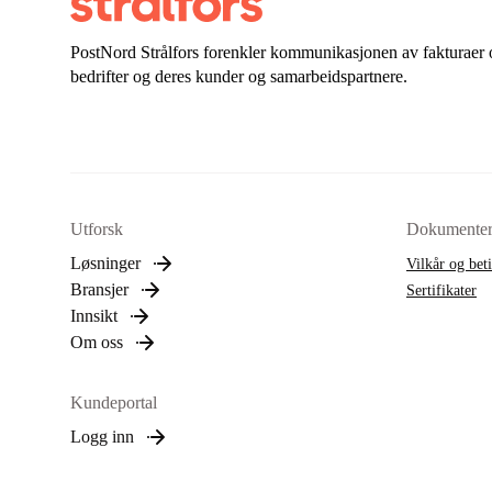
PostNord Strålfors forenkler kommunikasjonen av fakturaer 
bedrifter og deres kunder og samarbeidspartnere.
Utforsk
Dokumente
Løsninger
Vilkår og bet
Bransjer
Sertifikater
Innsikt
Om oss
Kundeportal
Logg inn