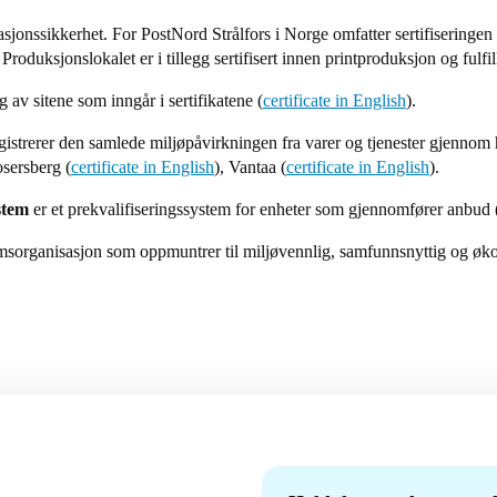
asjonssikkerhet. For PostNord Strålfors i Norge omfatter sertifiseringen 
duksjonslokalet er i tillegg sertifisert innen printproduksjon og fulfil
 av sitene som inngår i sertifikatene (
certificate in English
).
istrerer den samlede miljøpåvirkningen fra varer og tjenester gjennom he
osersberg (
certificate in English
), Vantaa (
certificate in English
).
stem
er et prekvalifiseringssystem for enheter som gjennomfører anbud 
sorganisasjon som oppmuntrer til miljøvennlig, samfunnsnyttig og øk