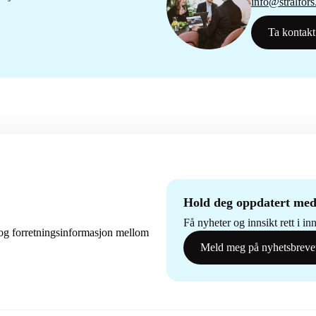
info@stralfors
Ta kontakt
Hold deg oppdatert med
Få nyheter og innsikt rett i i
og forretningsinformasjon mellom
Meld meg på nyhetsbreve