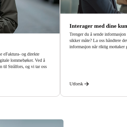
Interager med dine ku
Trenger du å sende informasjon t
sikker måte? La oss håndtere det
informasjon når riktig mottaker
ke eFaktura- og direkte
digitale lommebøker. Ved å
til Strålfors, og vi tar oss
Utforsk