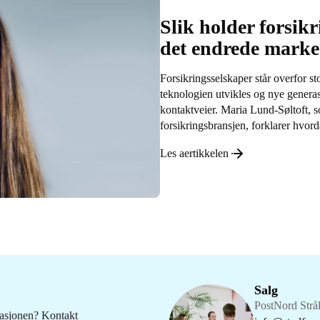
Slik holder forsikr
det endrede marke
Forsikringsselskaper står overfor st
teknologien utvikles og nye generas
kontaktveier. Maria Lund-Søltoft, so
forsikringsbransjen, forklarer hvord
Les aertikkelen
Salg
PostNord Strål
kasjonen? Kontakt