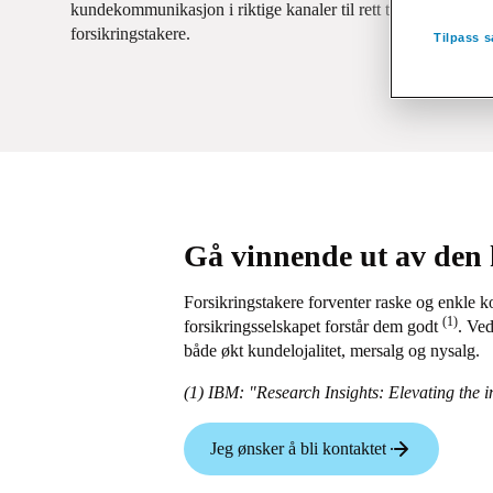
kundekommunikasjon i riktige kanaler til rett tid er nøkkelfa
forsikringstakere.
Tilpass s
Gå vinnende ut av den
Forsikringstakere forventer raske og enkle k
(1)
forsikringsselskapet forstår dem godt
. Ve
både økt kundelojalitet, mersalg og nysalg.
(1) IBM: "Research Insights: Elevating the 
Jeg ønsker å bli kontaktet