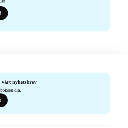
.no
!
 vårt nyhetsbrev
nnboksen din.
t