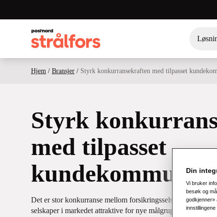
Løsni
Hjem
/
Bransjer
/
Styrk konkurransekraften med tilpasset kundeko
Styrk konkurrans
med tilpasset
kundekommunika
Din integr
Vi bruker inf
besøk og målg
Det er stor konkurranse mellom forsikringsselskaper. Teknol
godkjenner» a
innstillingen
selskaper i markedet attraktive for nye målgrupper. Enkelhet