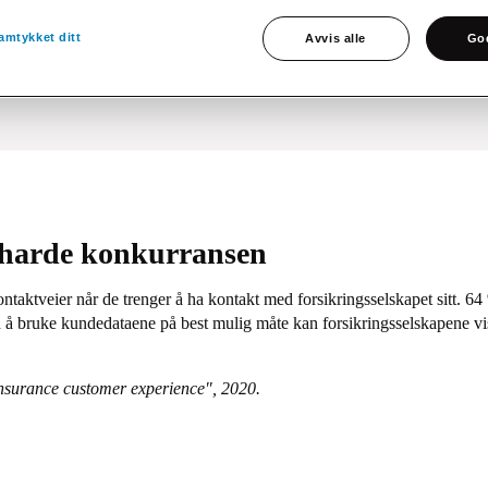
ktorer for å beholde og få nye
amtykket ditt
Avvis alle
God
 harde konkurransen
ontaktveier når de trenger å ha kontakt med forsikringsselskapet sitt. 6
d å bruke kundedataene på best mulig måte kan forsikringsselskapene v
insurance customer experience", 2020.