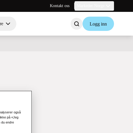
Kontakt oss
Markeder Norge
re
Logg inn
analyserer også
likke på «Jeg
n du endre