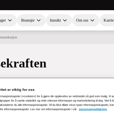
nger
Bransjer
Innsikt
Om oss
Karrie
mmunikasjon
ekraften
sjon
itet er viktig for oss
ormasjonskapsler («cookies») for å gjøre din opplevelse av nettstedet så god som mulig. Vi 
rupper for å samle statistikk og rette relevant informasjon og markedsføring til deg. Ved å k
ogisk innovasjon gjør nye
ksepterer du alle informasjonskapsler. Vil du ikke tillate visse typer informasjonskapsler, ka
e for informasjonskapsler. Les mer om informasjonskapsler i vår
personvernerklæring
.
 og personlig