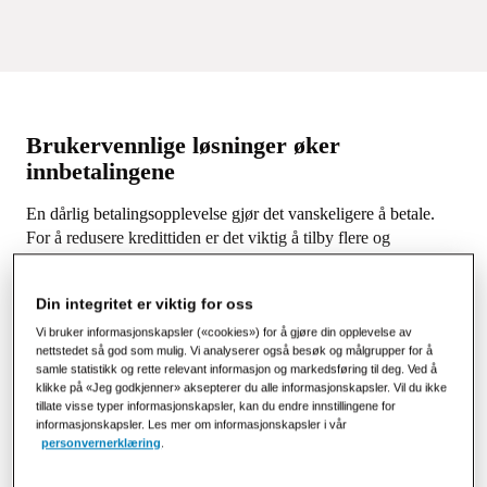
Brukervennlige løsninger øker
innbetalingene
En dårlig betalingsopplevelse gjør det vanskeligere å betale.
For å redusere kredittiden er det viktig å tilby flere og
brukervennlige løsninger som er tilpasset forskjellige
betalingsevner.
Din integritet er viktig for oss
PostNord Strålfors hjelper kreditthåndterings- og
Vi bruker informasjonskapsler («cookies») for å gjøre din opplevelse av
inkassoselskaper med å sende fakturaene raskt til riktige
nettstedet så god som mulig. Vi analyserer også besøk og målgrupper for å
samle statistikk og rette relevant informasjon og markedsføring til deg. Ved å
personer og i riktig kanal og gir tilgang til flere
klikke på «Jeg godkjenner» aksepterer du alle informasjonskapsler. Vil du ikke
betalingsløsninger. Vi følger lover og forskrifter som gjelder for
tillate visse typer informasjonskapsler, kan du endre innstillingene for
den sterkt regulerte inkassobransjen i hvert av de nordiske
informasjonskapsler. Les mer om informasjonskapsler i vår
personvernerklæring
.
landene.