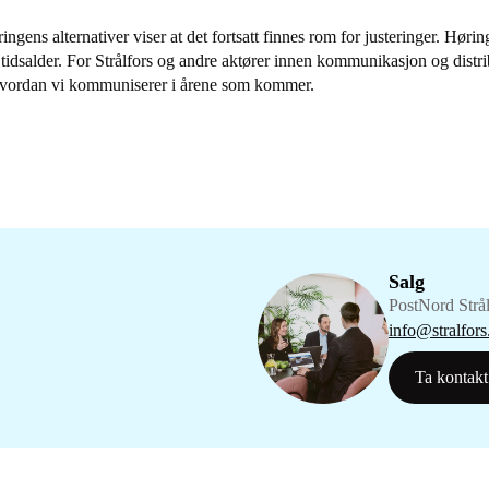
ingens alternativer viser at det fortsatt finnes rom for justeringer. Hør
 tidsalder. For Strålfors og andre aktører innen kommunikasjon og distrib
e hvordan vi kommuniserer i årene som kommer.
Salg
PostNord Strål
info@stralfors
Ta kontakt