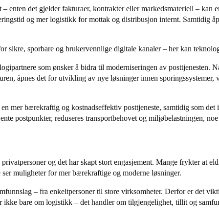
t – enten det gjelder fakturaer, kontrakter eller markedsmateriell – kan
ringstid og mer logistikk for mottak og distribusjon internt. Samtidig å
or sikre, sporbare og brukervennlige digitale kanaler – her kan teknolog
logipartnere som ønsker å bidra til moderniseringen av posttjenesten. Nå
ukturen, åpnes det for utvikling av nye løsninger innen sporingssystemer, 
l en mer bærekraftig og kostnadseffektiv posttjeneste, samtidig som det iv
tjente postpunkter, reduseres transportbehovet og miljøbelastningen, noe
 privatpersoner og det har skapt stort engasjement. Mange frykter at e
dre ser muligheter for mer bærekraftige og moderne løsninger.
unnslag – fra enkeltpersoner til store virksomheter. Derfor er det viktig 
r ikke bare om logistikk – det handler om tilgjengelighet, tillit og samf