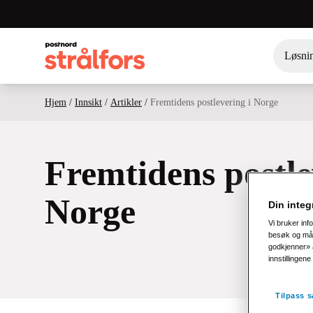
Løsni
Hjem
/
Innsikt
/
Artikler
/
Fremtidens postlevering i Norge
Fremtidens postle
Norge
Din integr
Vi bruker inf
besøk og målg
godkjenner» a
innstillingen
Tilpass s