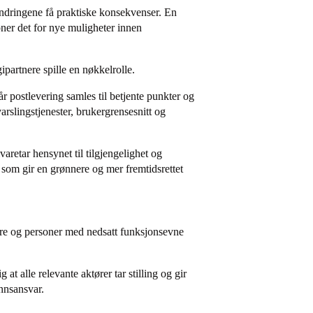
 endringene få praktiske konsekvenser. En
pner det for nye muligheter innen
ipartnere spille en nøkkelrolle.
r postlevering samles til betjente punkter og
varslingstjenester, brukergrensesnitt og
aretar hensynet til tilgjengelighet og
 som gir en grønnere og mer fremtidsrettet
ldre og personer med nedsatt funksjonsevne
at alle relevante aktører tar stilling og gir
unnsansvar.