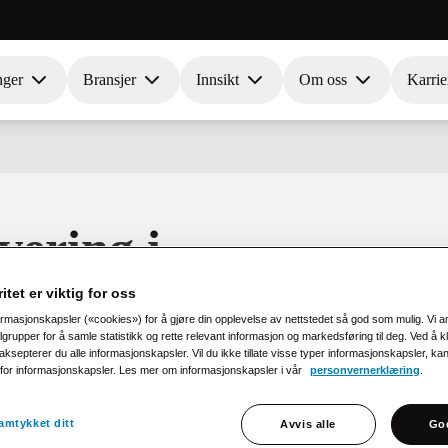
nger
Bransjer
Innsikt
Om oss
Karrie
vering i
itet er viktig for oss
ormasjonskapsler («cookies») for å gjøre din opplevelse av nettstedet så god som mulig. Vi 
rupper for å samle statistikk og rette relevant informasjon og markedsføring til deg. Ved å k
ksepterer du alle informasjonskapsler. Vil du ikke tillate visse typer informasjonskapsler, ka
e for informasjonskapsler. Les mer om informasjonskapsler i vår
personvernerklæring
.
amtykket ditt
Avvis alle
God