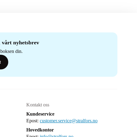
 vårt nyhetsbrev
nnboksen din.
t
Kontakt oss
Kundeservice
Epost:
customer.service@stralfors.no
Hovedkontor
Epost:
info@stralfors.no