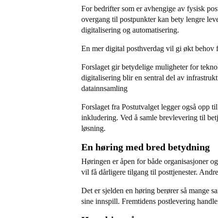
For bedrifter som er avhengige av fysisk pos
overgang til postpunkter kan bety lengre leve
digitalisering og automatisering.
En mer digital posthverdag vil gi økt behov f
Forslaget gir betydelige muligheter for tekno
digitalisering blir en sentral del av infrastr
datainnsamling
Forslaget fra Postutvalget legger også opp ti
inkludering. Ved å samle brevlevering til be
løsning.
En høring med bred betydning
Høringen er åpen for både organisasjoner og
vil få dårligere tilgang til posttjenester. An
Det er sjelden en høring berører så mange samf
sine innspill. Fremtidens postlevering handle