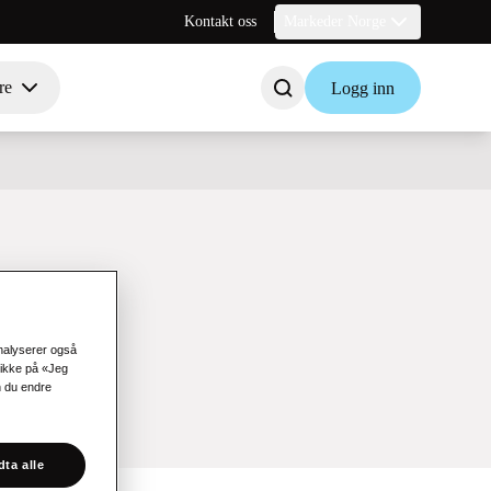
Kontakt oss
Markeder Norge
re
Logg inn
analyserer også
likke på «Jeg
n du endre
ta alle