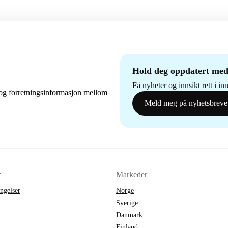
Hold deg oppdatert med
Få nyheter og innsikt rett i i
og forretningsinformasjon mellom
Meld meg på nyhetsbreve
r
Markeder
ingelser
Norge
Sverige
Danmark
Finland