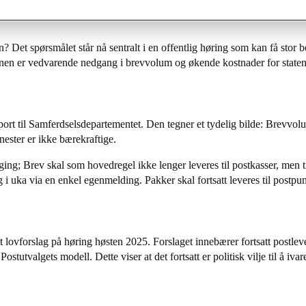
? Det spørsmålet står nå sentralt i en offentlig høring som kan få stor 
en er vedvarende nedgang i brevvolum og økende kostnader for staten 
port til Samferdselsdepartementet. Den tegner et tydelig bilde: Brevvo
nester er ikke bærekraftige.
ging; Brev skal som hovedregel ikke lenger leveres til postkasser, men ti
i uka via en enkel egenmelding. Pakker skal fortsatt leveres til postpunk
et lovforslag på høring høsten 2025. Forslaget innebærer fortsatt postl
l Postutvalgets modell. Dette viser at det fortsatt er politisk vilje til å 