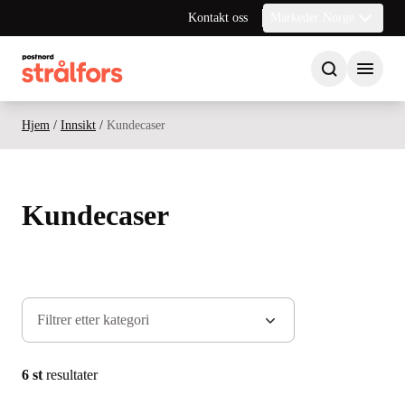
Kontakt oss
Markeder Norge
Hjem
/
Innsikt
/
Kundecaser
Kundecaser
6 st
resultater