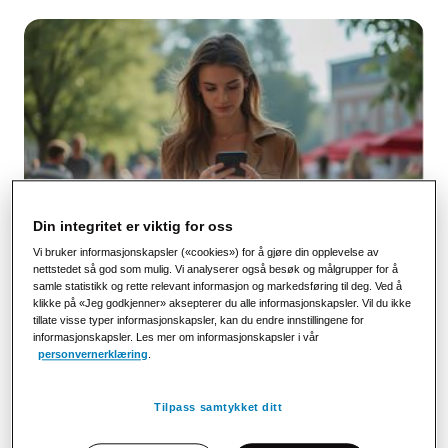
Din integritet er viktig for oss
Vi bruker informasjonskapsler («cookies») for å gjøre din opplevelse av
nettstedet så god som mulig. Vi analyserer også besøk og målgrupper for å
samle statistikk og rette relevant informasjon og markedsføring til deg. Ved å
klikke på «Jeg godkjenner» aksepterer du alle informasjonskapsler. Vil du ikke
tillate visse typer informasjonskapsler, kan du endre innstillingene for
ITX og Instabank gjør betaling enkelt
informasjonskapsler. Les mer om informasjonskapsler i vår
personvernerklæring
.
Instabank benytter i dag ITX sin konto til konto
løsning, levert gjennom integrasjon med Strålfors.
Dette gjør det enklere og tryggere for kunder å betale
Tilpass samtykket ditt
direkte via kundeservice.