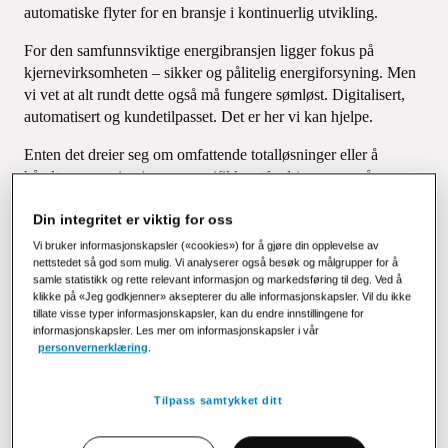
automatiske flyter for en bransje i kontinuerlig utvikling.
For den samfunnsviktige energibransjen ligger fokus på
kjernevirksomheten – sikker og pålitelig energiforsyning. Men
vi vet at alt rundt dette også må fungere sømløst. Digitalisert,
automatisert og kundetilpasset. Det er her vi kan hjelpe.
Enten det dreier seg om omfattende totalløsninger eller å
håndtere organisasjonens spesifikke utfordringer, som å
digitalisere kundedialogen, hjelper vi med å kommunisere på
Din integritet er viktig for oss
den måten kundene ønsker.
Vi bruker informasjonskapsler («cookies») for å gjøre din opplevelse av
Vi gir dere den kraften dere trenger for å sikre
nettstedet så god som mulig. Vi analyserer også besøk og målgrupper for å
bærekraftige og smarte kommunikasjonsløsninger.
samle statistikk og rette relevant informasjon og markedsføring til deg. Ved å
klikke på «Jeg godkjenner» aksepterer du alle informasjonskapsler. Vil du ikke
tillate visse typer informasjonskapsler, kan du endre innstillingene for
Kontakt oss
informasjonskapsler. Les mer om informasjonskapsler i vår
personvernerklæring
.
Tilpass samtykket ditt